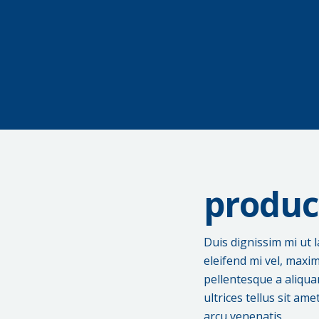
produc
Duis dignissim mi ut l
eleifend mi vel, maxi
pellentesque a aliquam
ultrices tellus sit a
arcu venenatis.