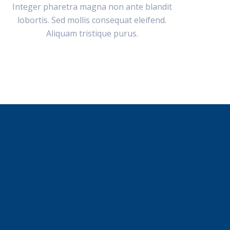
Integer pharetra magna non ante blandit
lobortis. Sed mollis consequat eleifend.
Aliquam tristique purus.