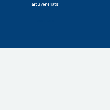
arcu venenatis.
See more