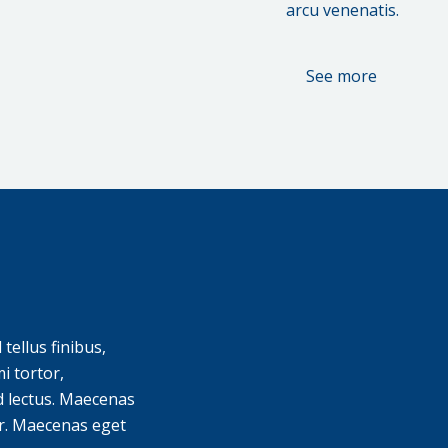
arcu venenatis.
See more
tellus finibus,
i tortor,
nd lectus. Maecenas
or. Maecenas eget