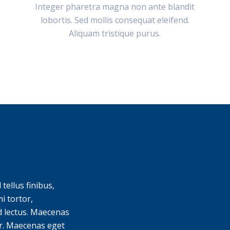
Integer pharetra magna non ante blandit
lobortis. Sed mollis consequat eleifend.
Aliquam tristique purus.
tellus finibus,
i tortor,
nd lectus. Maecenas
or. Maecenas eget