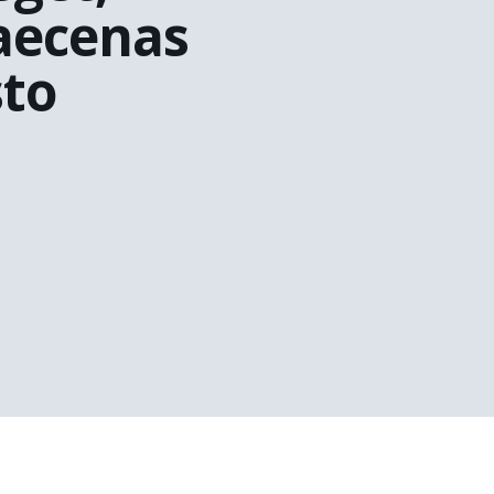
aecenas
sto