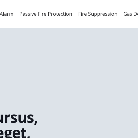
 Alarm
Passive Fire Protection
Fire Suppression
Gas D
ursus,
eget,