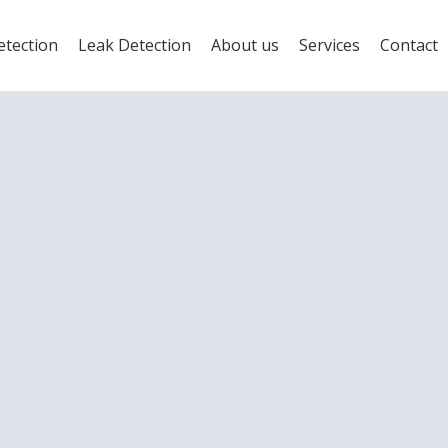
etection
Leak Detection
About us
Services
Contact